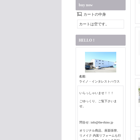
buy now
カートの中身
カートは空です。
HELLO！
名前:
ライノ・インタレストハウス
いらっしゃいませ！！！
ごゆっくり、ご覧下さいま
せ。
問合せ: info@the-rhino.jp
オリジナル商品、座面張替、
リメイク 内装リフォームも行