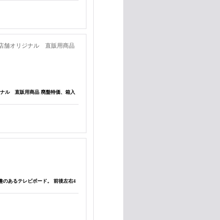
RUSH 店舗オリジナル 直販用商品
舗オリジナル 直販用商品 廃盤特価、箱入
ロで趣のあるテレビボード。 前後左右4