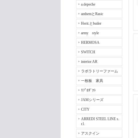
a.depeche
anthemとRasic
Herit.とbutler
army style
HERMOSA
SWITCH
interior AR
ラボラトリーファーム
一枚板 家具
ﾘﾌﾟﾛﾀﾞｸﾄ
JAMシリーズ
CITY
ARREDI STEEL LINE s.
r.l.
アスクイン