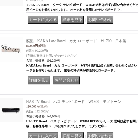
TURK TV Board ターク テレビ ボード W1650 送料は必ずお問い合わせ
用ページをお作りいたします。 オーク材を使用したテレビボードで…
｜
｜
廃盤 KAKA Low Board カカ ロー ボード W1700 日本製
82,000円
(税別)
(税込
:
90,200円)
[在庫の有無はお問い合わせください]
希望小売価格
:
101,200円
KAKA Low Board カカ ロー ボード W1700 送料は必ずお問い合わせく
ージをお作りいたします。 前板の格子柄が特徴的なローボード。…
｜
HAS TV Board ハス テレビ ボード W1800 モノトーン
120,000円
(税別)
(税込
:
132,000円)
希望小売価格
:
143,000円
HAS TV Board ハス テレビ ボード W1800 RITMOシリーズ 送料は必
後、お客様専用ページをお作りいたします。 モダンな印…
｜
｜