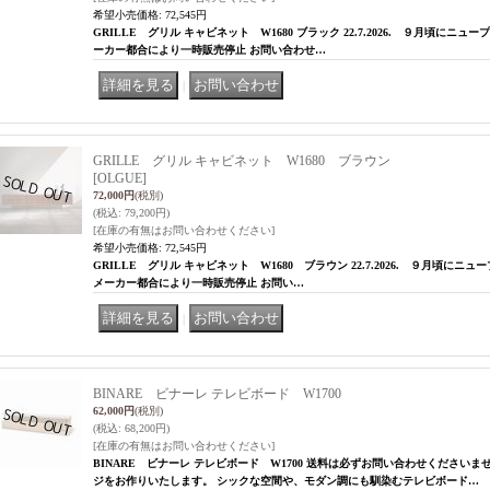
希望小売価格
:
72,545円
GRILLE グリル キャビネット W1680 ブラック 22.7.2026. ９月頃にニュープ
ーカー都合により一時販売停止 お問い合わせ…
｜
GRILLE グリル キャビネット W1680 ブラウン
[OLGUE]
72,000円
(税別)
(税込
:
79,200円)
[在庫の有無はお問い合わせください]
希望小売価格
:
72,545円
GRILLE グリル キャビネット W1680 ブラウン 22.7.2026. ９月頃にニュー
メーカー都合により一時販売停止 お問い…
｜
BINARE ビナーレ テレビボード W1700
62,000円
(税別)
(税込
:
68,200円)
[在庫の有無はお問い合わせください]
BINARE ビナーレ テレビボード W1700 送料は必ずお問い合わせください
ジをお作りいたします。 シックな空間や、モダン調にも馴染むテレビボード…