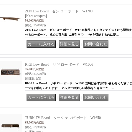
ZEN Low Board ゼン ロー ボード W1700
[Knot antiques]
50,000円
(税別)
(税込
:
55,000円)
ZEN Low Board ゼン ロー ボード W1700 和風にもモダンテイストにも
せるローボード。 浅めの引き出し2杯付きで、小物を収納するのに便…
｜
｜
RIGI Low Board リギ ロー ボード W1606
76,000円
(税別)
(税込
:
83,600円)
[在庫数 2点]
RIGI Low Board リギ ロー ボード W1606 送料は必ずお問い合わせくだ
ージをお作りいたします。 アルダーの美しい木肌を引き立てた、…
｜
｜
TURK TV Board ターク テレビ ボード W1650
63,000円
(税別)
(税込
:
69,300円)
[在庫数 20点]