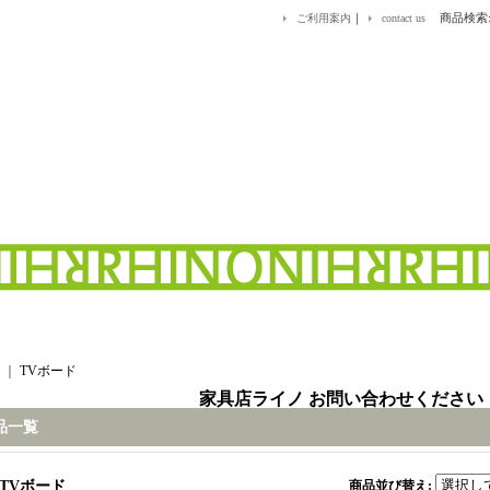
｜
商品検索
ご利用案内
contact us
｜
TVボード
家具店ライノ お問い合わせください
品一覧
TVボード
商品並び替え
: