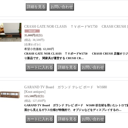
｜
CRASH GATE NOR CLASIS ＴＶボードW1750 CRASH C
35,000円
(税別)
(税込
:
38,500円)
[在庫わずか]
希望小売価格
:
63,000円
CRASH GATE NOR CLASIS ＴＶボードW1750 CRASH CRUSH 店
り新品です。 関家具が運営する CRUSH CR…
｜
｜
GARAND TV Board ガランド テレビ ボード W1680
[Knot antiques]
115,500円
(税別)
(税込
:
127,050円)
GARAND TV Board ガランド テレビ ボード W1680 杉古材を用いたレト
面から見えるガラス仕様が特徴的で、オブジェなどをディスプレイするの…
｜
｜