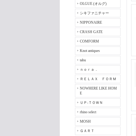
OLGUE (オルグ)
シキファニチャー
NIPPONAIRE
CRASH GATE
COMFORM
Knot antiques
tabu
ｎｏｒａ．
ＲＥＬＡＸ ＦＯＲＭ
NOWHERE LIKE HOM
E
ＵＰ-ＴＯＷＮ
rhino select
MOSH
ＧＡＲＴ