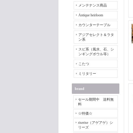
メンテナンス商品
Antique heirloom
カウンターテーブル
アジアセレクト＆ラタ
ン系
スピ系（風水、石、シ
ンギングボウル等）
こたつ
ミリタリー
brand
セール期間中 送料無
料
☆特価☆
riserise（アゲアゲ）シ
リーズ