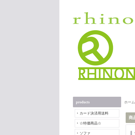
products
ホーム
カード決済用送料
商
☆特価商品☆
ソファ