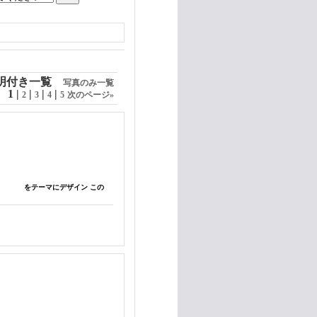
明付き一覧
写真のみ一覧
1
|
|
|
|
2
3
4
5
次のページ
»
に温もりを" をテーマにデザイン この