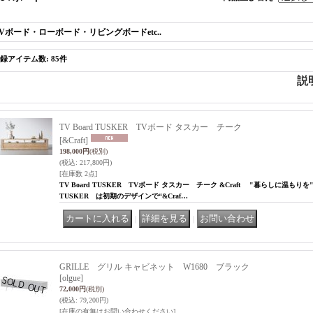
TVボード・ローボード・リビングボードetc..
録アイテム数
:
85件
説
TV Board TUSKER TVボード タスカー チーク
[&Craft]
198,000円
(税別)
(税込
:
217,800円)
[在庫数 2点]
TV Board TUSKER TVボード タスカー チーク &Craft "暮らし
TUSKER は初期のデザインで“&Craf…
｜
｜
GRILLE グリル キャビネット W1680 ブラック
[olgue]
72,000円
(税別)
(税込
:
79,200円)
[在庫の有無はお問い合わせください]