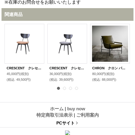
※在庫のお問合せをお願いいたします
関連商品
CRESCENT クレセント ダイニング チェア W500 レザー
CRESCENT クレセント ダイニング チェア W500 テキスタイル
CHRON クロン パーソナル チェア W710
45,000円
(税別)
36,000円
(税別)
80,000円
(税別)
(税込
:
49,500円)
(税込
:
39,600円)
(税込
:
88,000円)
ホーム
|
buy now
特定商取引法表示
|
ご利用案内
PCサイト